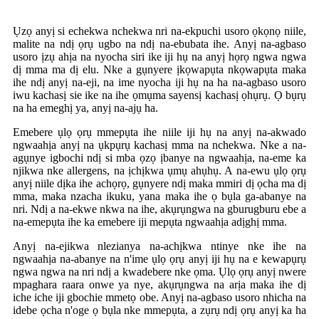
Ụzọ anyị si echekwa nchekwa nri na-ekpuchi usoro ọkọnọ niile,
malite na ndị ọrụ ugbo na ndị na-ebubata ihe. Anyị na-agbaso
usoro ịzụ ahịa na nyocha siri ike iji hụ na anyị họrọ ngwa ngwa
dị mma ma dị elu. Nke a gụnyere ịkọwapụta nkọwapụta maka
ihe ndị anyị na-eji, na ime nyocha iji hụ na ha na-agbaso usoro
iwu kachasị sie ike na ihe ọmụma sayensị kachasị ọhụrụ. Ọ bụrụ
na ha emeghị ya, anyị na-ajụ ha.
Emebere ụlọ ọrụ mmepụta ihe niile iji hụ na anyị na-akwado
ngwaahịa anyị na ụkpụrụ kachasị mma na nchekwa. Nke a na-
agụnye igbochi ndị si mba ọzọ ịbanye na ngwaahịa, na-eme ka
njikwa nke allergens, na ịchịkwa ụmụ ahụhụ. A na-ewu ụlọ ọrụ
anyị niile dịka ihe achọrọ, gụnyere ndị maka mmiri dị ọcha ma dị
mma, maka nzacha ikuku, yana maka ihe ọ bụla ga-abanye na
nri. Ndị a na-ekwe nkwa na ihe, akụrụngwa na gburugburu ebe a
na-emepụta ihe ka emebere iji mepụta ngwaahịa adịghị mma.
Anyị na-ejikwa nlezianya na-achịkwa ntinye nke ihe na
ngwaahịa na-abanye na n'ime ụlọ ọrụ anyị iji hụ na e kewapụrụ
ngwa ngwa na nri ndị a kwadebere nke ọma. Ụlọ ọrụ anyị nwere
mpaghara raara onwe ya nye, akụrụngwa na arịa maka ihe dị
iche iche iji gbochie mmetọ obe. Anyị na-agbaso usoro nhicha na
idebe ọcha n'oge ọ bụla nke mmepụta, a zụrụ ndị ọrụ anyị ka ha