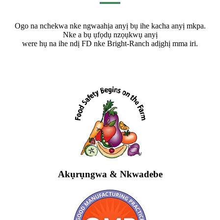
Ogo na nchekwa nke ngwaahịa anyị bụ ihe kacha anyị mkpa.
Nke a bụ ụfọdụ nzọụkwụ anyị
were hụ na ihe ndị FD nke Bright-Ranch adịghị mma iri.
Akụrụngwa & Nkwadebe