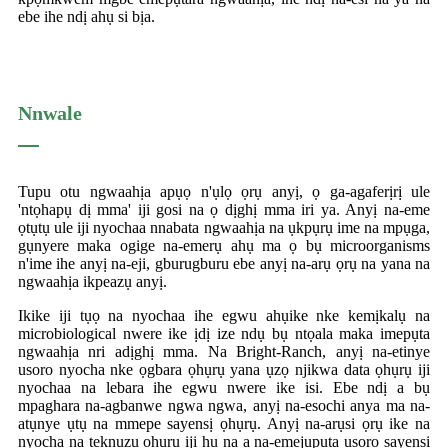
ebe ihe ndị ahụ si bịa.
Nnwale
Tupu otu ngwaahịa apụọ n'ụlọ ọrụ anyị, ọ ga-agaferịrị ule
'ntọhapụ dị mma' iji gosi na ọ dịghị mma iri ya. Anyị na-eme
ọtụtụ ule iji nyochaa nnabata ngwaahịa na ụkpụrụ ime na mpụga,
gụnyere maka ogige na-emerụ ahụ ma ọ bụ microorganisms
n'ime ihe anyị na-eji, gburugburu ebe anyị na-arụ ọrụ na yana na
ngwaahịa ikpeazụ anyị.
Ikike iji tụọ na nyochaa ihe egwu ahụike nke kemịkalụ na
microbiological nwere ike ịdị ize ndụ bụ ntọala maka imepụta
ngwaahịa nri adịghị mma. Na Bright-Ranch, anyị na-etinye
usoro nyocha nke ọgbara ọhụrụ yana ụzọ njikwa data ọhụrụ iji
nyochaa na lebara ihe egwu nwere ike isi. Ebe ndị a bụ
mpaghara na-agbanwe ngwa ngwa, anyị na-esochi anya ma na-
atụnye ụtụ na mmepe sayensị ọhụrụ. Anyị na-arụsi ọrụ ike na
nyocha na teknụzụ ọhụrụ iji hụ na a na-emejuputa usoro sayensị