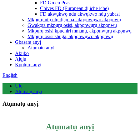
FD Green Peas
Chives FD (European dị iche iche)
FD akwụkwọ ndụ akwụkwọ ndụ yabasị
Mkpụrụ ntụ ntụ dị ọcha, akpọnwụwo akpọnwụ
Gwakọta mkpụrụ osisi, akpọnwụrụ akpọnwụ
Mkpụrụ osisi kpuchiri mmanụ, akpọnwụrụ akpọnwụ
Mkpụrụ osisi shuga, akpọnwụwo akpọnwụ
Gbasara anyị
Atụmatụ anyị
Akụkọ
Ajụjụ
Kpọtụrụ anyị
English
Ụlọ
Atụmatụ anyị
Atụmatụ anyị
Atụmatụ anyị