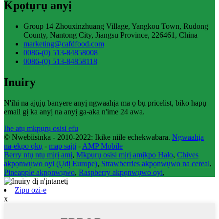
Kpọtụrụ anyị
Group 14 Zhouxinzhuang Village, Yangkou Town, Rudong
County, Nantong City, Jiangsu Province, 226461, China
marketing@cafdfood.com
0086-(0) 513-84858008
0086-(0) 513-84858118
Inuiry
N'ihi na ajụjụ banyere anyị ngwaahịa ma ọ bụ pricelist, biko hapụ
email gị ka anyị na anyị ga-aka n'ime 24 awa.
Ihe atụ mkpụrụ osisi efu
© Nwebiisinka - 2010-2022: Ikike niile echekwabara.
Ngwaahịa
na-ekpo ọkụ
-
map saịtị
-
AMP Mobile
Berry ntụ ntụ mịrị amị
,
Mkpụrụ osisi mịrị amịkpọ Halo
,
Chives
akpọnwụwo oyi (Ụdị Europe)
,
Strawberries akpọnwụwo na cereal
,
Pineapple akpọnwụwo
,
Raspberry akpọnwụwo oyi
,
Zipu ozi-e
x