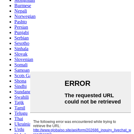
Mongolian
Burmese
Nepali
Norwegian
Pashto
Persian
Punjabi
Serbian
Sesotho
Sinhala
Slovak
Slovenian
Somali
Samoan
Scots Gaelic
Shona
Sindhi
Sundanese
Swahili
Tajik
Tamil
Telugu
Thai
Ukrainian
Urdu