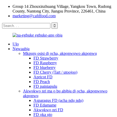
Group 14 Zhouxinzhuang Village, Yangkou Town, Rudong
County, Nantong City, Jiangsu Province, 226461, China
marketing@cafdfood.com
Ụlọ
Ngwaahịa
Mkpụrụ osisi dị ọcha, akpọnwụwo akpọnwụ
FD Strawberry
FD Raspberry
FD blueberry
FD Cherry (Tart / utoojoo)
Apricot FD
FD Peach
FD painiapulu
Akwụkwọ nri ma ọ bụ ahịhịa dị ọcha, akpọnwụwo
akpọnwụ
Asparagus FD (acha ndụ ndụ)
FD Edamame
Akwụkwọ nri FD
FD ọka ụtọ