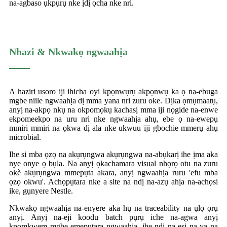
na-agbaso ụkpụrụ nke ịdị ọcha nke nri.
Nhazi & Nkwakọ ngwaahịa
A haziri usoro iji ihicha oyi kpọnwụrụ akpọnwụ ka ọ na-ebuga
mgbe niile ngwaahịa dị mma yana nri zuru oke. Dịka ọmụmaatụ,
anyị na-akpọ nkụ na okpomọkụ kachasị mma iji nọgide na-enwe
ekpomeekpo na uru nri nke ngwaahịa ahụ, ebe ọ na-ewepụ
mmiri mmiri na ọkwa dị ala nke ukwuu iji gbochie mmerụ ahụ
microbial.
Ihe si mba ọzọ na akụrụngwa akụrụngwa na-abụkarị ihe ịma aka
nye onye ọ bụla. Na anyị ọkachamara visual nhọrọ otu na zuru
okè akụrụngwa mmepụta akara, anyị ngwaahịa ruru 'efu mba
ọzọ okwu'. Achọpụtara nke a site na ndị na-azụ ahịa na-achọsi
ike, gụnyere Nestle.
Nkwakọ ngwaahịa na-enyere aka hụ na traceability na ụlọ ọrụ
anyị. Anyị na-eji koodu batch pụrụ iche na-agwa anyị
kpọmkwem mgbe emepụtara ngwaahịa, ihe ndị na-esi na ya na