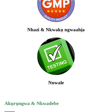
Nhazi & Nkwakọ ngwaahịa
Nnwale
Akụrụngwa & Nkwadebe