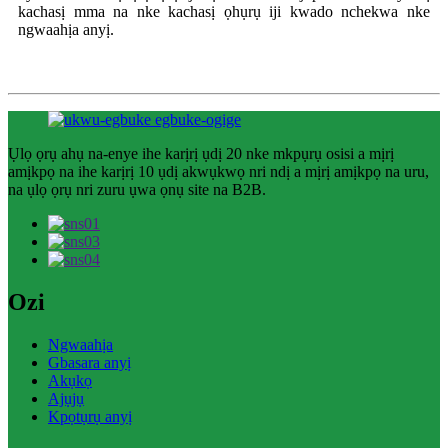
kachasị mma na nke kachasị ọhụrụ iji kwado nchekwa nke
ngwaahịa anyị.
Ụlọ ọrụ ahụ na-enye ihe karịrị ụdị 20 nke mkpụrụ osisi a mịrị
amịkpọ na ihe karịrị 10 ụdị akwụkwọ nri ndị a mịrị amịkpọ na uru,
na ụlọ ọrụ nri zuru ụwa ọnụ site na B2B.
Ozi
Ngwaahịa
Gbasara anyị
Akụkọ
Ajụjụ
Kpọtụrụ anyị