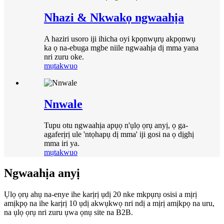
Nhazi & Nkwakọ ngwaahịa
A haziri usoro iji ihicha oyi kpọnwụrụ akpọnwụ
ka ọ na-ebuga mgbe niile ngwaahịa dị mma yana
nri zuru oke.
mụtakwuo
Nnwale
Tupu otu ngwaahịa apụọ n'ụlọ ọrụ anyị, ọ ga-
agaferịrị ule 'ntọhapụ dị mma' iji gosi na ọ dịghị
mma iri ya.
mụtakwuo
Ngwaahịa anyị
Ụlọ ọrụ ahụ na-enye ihe karịrị ụdị 20 nke mkpụrụ osisi a mịrị
amịkpọ na ihe karịrị 10 ụdị akwụkwọ nri ndị a mịrị amịkpọ na uru,
na ụlọ ọrụ nri zuru ụwa ọnụ site na B2B.