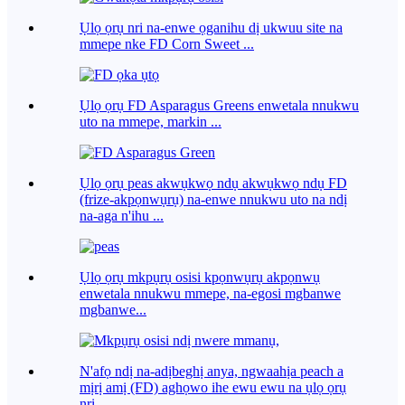
Ụlọ ọrụ nri na-enwe ọganihu dị ukwuu site na
mmepe nke FD Corn Sweet ...
Ụlọ ọrụ FD Asparagus Greens enwetala nnukwu
uto na mmepe, markin ...
Ụlọ ọrụ peas akwụkwọ ndụ akwụkwọ ndụ FD
(frize-akpọnwụrụ) na-enwe nnukwu uto na ndị
na-aga n'ihu ...
Ụlọ ọrụ mkpụrụ osisi kpọnwụrụ akpọnwụ
enwetala nnukwu mmepe, na-egosi mgbanwe
mgbanwe...
N'afọ ndị na-adịbeghị anya, ngwaahịa peach a
mịrị amị (FD) aghọwo ihe ewu ewu na ụlọ ọrụ
nri, ...