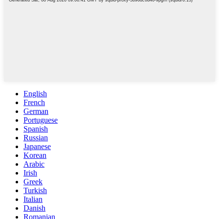
English
French
German
Portuguese
Spanish
Russian
Japanese
Korean
Arabic
Irish
Greek
Turkish
Italian
Danish
Romanian