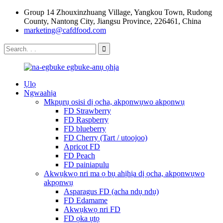
Group 14 Zhouxinzhuang Village, Yangkou Town, Rudong
County, Nantong City, Jiangsu Province, 226461, China
marketing@cafdfood.com
Ụlọ
Ngwaahịa
Mkpụrụ osisi dị ọcha, akpọnwụwo akpọnwụ
FD Strawberry
FD Raspberry
FD blueberry
FD Cherry (Tart / utoojoo)
Apricot FD
FD Peach
FD painiapulu
Akwụkwọ nri ma ọ bụ ahịhịa dị ọcha, akpọnwụwo
akpọnwụ
Asparagus FD (acha ndụ ndụ)
FD Edamame
Akwụkwọ nri FD
FD ọka ụtọ