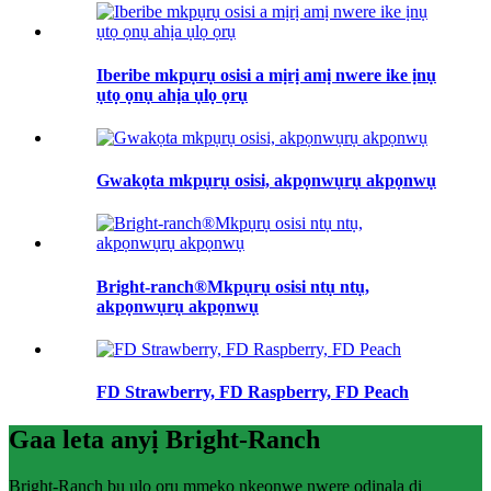
Iberibe mkpụrụ osisi a mịrị amị nwere ike ịnụ
ụtọ ọnụ ahịa ụlọ ọrụ
Gwakọta mkpụrụ osisi, akpọnwụrụ akpọnwụ
Bright-ranch®Mkpụrụ osisi ntụ ntụ,
akpọnwụrụ akpọnwụ
FD Strawberry, FD Raspberry, FD Peach
Gaa leta anyị Bright-Ranch
Bright-Ranch bụ ụlọ ọrụ mmekọ nkeonwe nwere ọdịnala dị