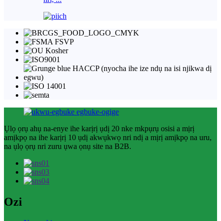
Ụlọ ọrụ ahụ na-enye ihe karịrị ụdị 20 nke mkpụrụ osisi a mịrị
amịkpọ na ihe karịrị 10 ụdị akwụkwọ nri ndị a mịrị amịkpọ na uru,
na ụlọ ọrụ nri zuru ụwa ọnụ site na B2B.
Ozi