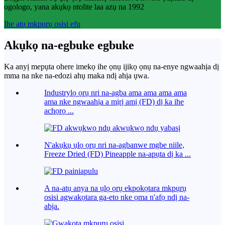
ogologo, yana akụkọ ntolite laa azụ na 1992
Ihe atụ mkpụrụ osisi efu
Akụkọ na-egbuke egbuke
Ka anyị mepụta ohere imekọ ihe ọnụ ijikọ ọnụ na-enye ngwaahịa dị
mma na nke na-edozi ahụ maka ndị ahịa ụwa.
Industrylọ ọrụ nri na-agba ama ama ama ama
ama nke ngwaahịa a mịrị amị (FD) dị ka ihe
achọrọ ...
N'akụkụ ụlọ ọrụ nri na-agbanwe mgbe niile,
Freeze Dried (FD) Pineapple na-apụta dị ka ...
A na-atụ anya na ụlọ ọrụ ekpokọtara mkpụrụ
osisi agwakọtara ga-eto nke ọma n'afọ ndị na-
abịa.