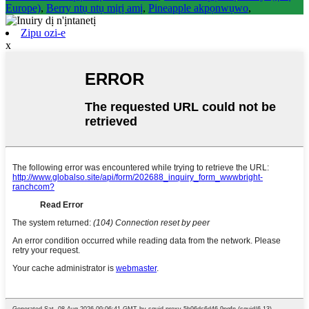
Europe)
,
Berry ntụ ntụ mịrị amị
,
Pineapple akpọnwụwo
,
Zipu ozi-e
x