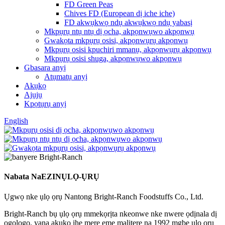
FD Green Peas
Chives FD (European dị iche iche)
FD akwụkwọ ndụ akwụkwọ ndụ yabasị
Mkpụrụ ntụ ntụ dị ọcha, akpọnwụwo akpọnwụ
Gwakọta mkpụrụ osisi, akpọnwụrụ akpọnwụ
Mkpụrụ osisi kpuchiri mmanụ, akpọnwụrụ akpọnwụ
Mkpụrụ osisi shuga, akpọnwụwo akpọnwụ
Gbasara anyị
Atụmatụ anyị
Akụkọ
Ajụjụ
Kpọtụrụ anyị
English
Nabata Na
EZINỤLỌ-ỤRỤ
Ụgwọ nke ụlọ ọrụ Nantong Bright-Ranch Foodstuffs Co., Ltd.
Bright-Ranch bụ ụlọ ọrụ mmekọrịta nkeonwe nke nwere ọdịnala dị
ogologo, yana akụkọ ihe mere eme malitere na 1992 mgbe ụlọ ọrụ