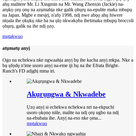
ahụ malitere Mr. Li Xingmin na Mr. Wang Zhenxin (Jackie) na-
arụkọ ọrụ ọnụ na azụmahịa nke galik ọhụrụ na-epulite maka mbupụ
na Japan. Mgbe e mesịrị, n'afọ 1998, ndị nwe abụọ ahụ hiwere
ntọala ihe ọkụkụ nke ha na ụlọ nkwakọba ihe
s
maka mbupụ broccoli
ọhụrụ, galik na ihe ndị ọzọ.
mụtakwuo
atụmatụ anyị
Ogo na nchekwa nke ngwaahịa anyị bụ ihe kacha anyị mkpa. Nke a
bụ ụfọdụ n'ime usoro anyị na-eme iji hụ na ihe Efrata Bright-
Ranch's FD adịghị mma iri.
Akụrụngwa & Nkwadebe
Ụzọ anyị si echekwa nchekwa nri na-ekpuchi
usoro ọkọnọ niile, malite na ndị ọrụ ugbo na ndị
na-ebubata ihe. Anyị na-eso nke ọma...
mụtakwuo